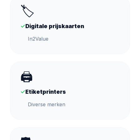
🏷️
✓
Digitale prijskaarten
In2Value
🖨️
✓
Etiketprinters
Diverse merken