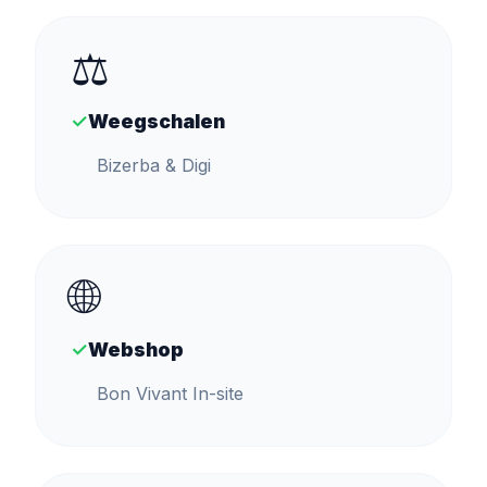
⚖️
✓
Weegschalen
Bizerba & Digi
🌐
✓
Webshop
Bon Vivant In-site