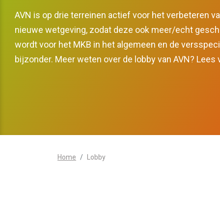
Cyber
Vakmanschap
AVN is op drie terreinen actief voor het verbeteren 
Vers 
nieuwe wetgeving, zodat deze ook meer/echt gesch
minde
wordt voor het MKB in het algemeen en de versspecia
Wetgeving AGF
bijzonder. Meer weten over de lobby van AVN? Lees v
Home
Lobby