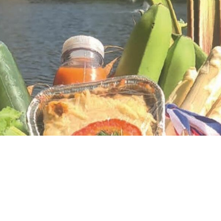
Ondernemersbudget
Landwinkel-APK