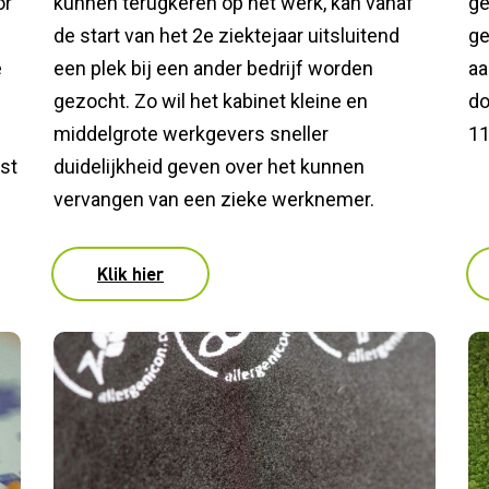
or
kunnen terugkeren op het werk, kan vanaf
ge
de start van het 2e ziektejaar uitsluitend
ge
e
een plek bij een ander bedrijf worden
aa
gezocht. Zo wil het kabinet kleine en
do
middelgrote werkgevers sneller
11
st
duidelijkheid geven over het kunnen
vervangen van een zieke werknemer.
Klik hier