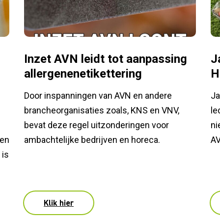
Inzet AVN leidt tot aanpassing
J
allergenenetikettering
H
Door inspanningen van AVN en andere
Ja
brancheorganisaties zoals, KNS en VNV,
le
bevat deze regel uitzonderingen voor
ni
ven
ambachtelijke bedrijven en horeca.
AV
 is
Klik hier