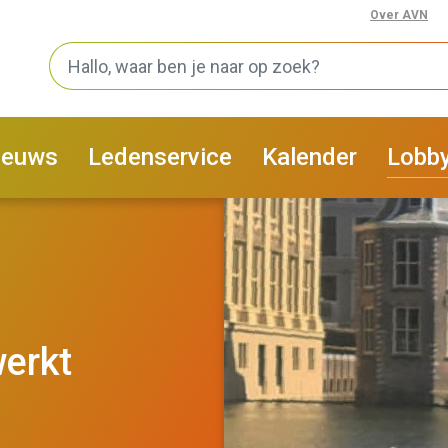
Over AVN
ieuws
Ledenservice
Kalender
Lobb
Calculator arbeidsproductiv
fsvoering
eHerkenning
rainingsprogramma
Veiligheid ARBO
erkt
okaal Marktonderzoek
AVN Marktplaats
ok de knop om!
AVN Facility