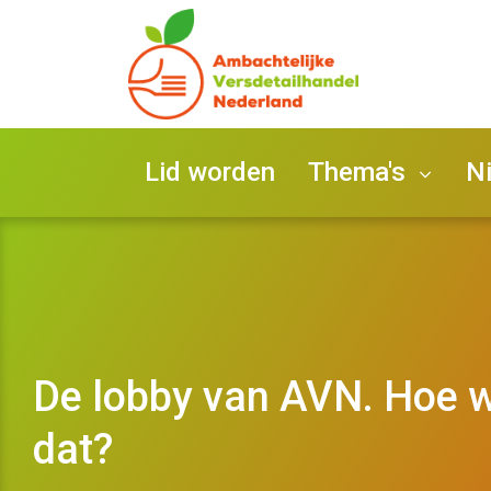
Lid worden
Thema's
N
STAP
Ondernemen
Bedrij
AVN T
Medewerkers
De lobby van AVN. Hoe w
AVN L
dat?
Zet o
Promotie