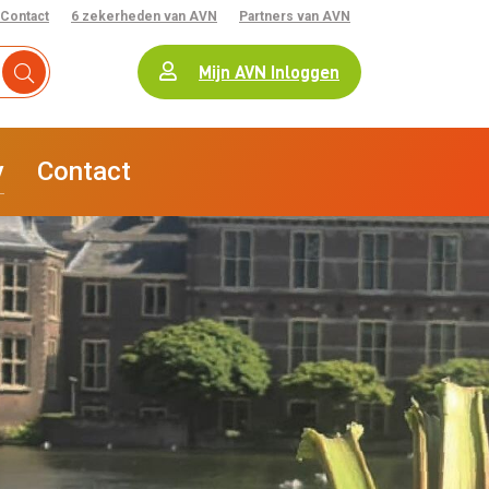
Contact
6 zekerheden van AVN
Partners van AVN
Mijn AVN Inloggen
y
Contact
iteit
Starten
Stoppen
AVN Risk
Winkelinrichting
Kooplust