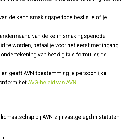
crime
Powervrouwen
Verbonden | Meer winst,
Nieuw voor AVN-leden: de
van de kennismakingsperiode beslis je of je
r inspanning
schenkkring
kalendermaand van de kennismakingsperiode
d te worden, betaal je voor het eerst met ingang
ndertekening van het digitale formulier, de
N en geeft AVN toestemming je persoonlijke
conform het
AVG-beleid van AVN
.
lidmaatschap bij AVN zijn vastgelegd in statuten.