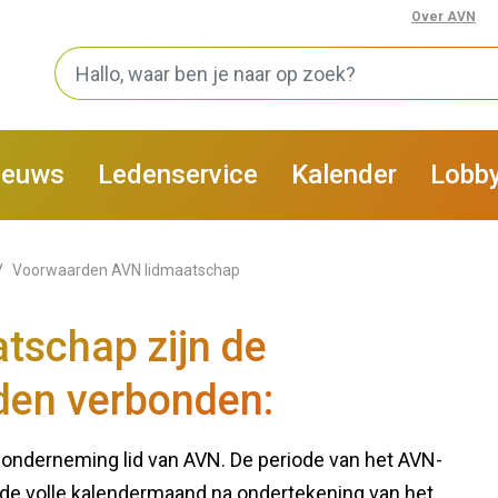
Over AVN
ieuws
Ledenservice
Kalender
Lobb
Voorwaarden AVN lidmaatschap
Calculator arbeidsproductiv
tschap zijn de
fsvoering
eHerkenning
rainingsprogramma
Veiligheid ARBO
den verbonden:
okaal Marktonderzoek
AVN Marktplaats
ok de knop om!
AVN Facility
e onderneming lid van AVN. De periode van het AVN-
de volle kalendermaand na ondertekening van het