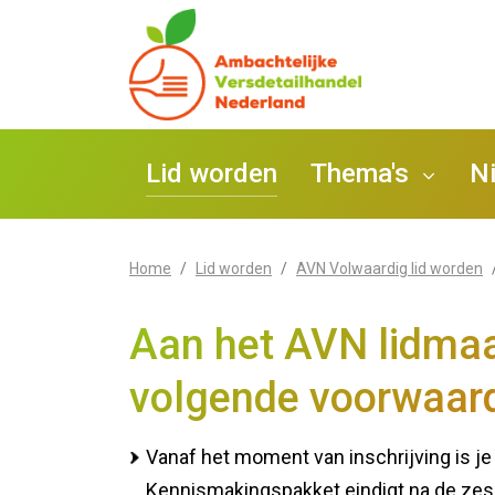
Lid worden
Thema's
N
Home
Lid worden
AVN Volwaardig lid worden
STAP
Ondernemen
Aan het AVN lidmaa
Bedrij
AVN T
Medewerkers
volgende voorwaar
AVN L
Zet o
Promotie
Vanaf het moment van inschrijving is j
Kennismakingspakket eindigt na de zes