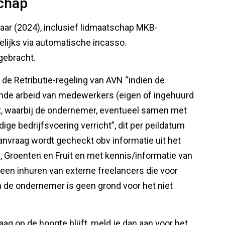
chap
aar (2024), inclusief lidmaatschap MKB-
elijks via automatische incasso.
 gebracht.
e Retributie-regeling van AVN “indien de
onde arbeid van medewerkers (eigen of ingehuurd
dt, waarbij de ondernemer, eventueel samen met
dige bedrijfsvoering verricht”, dit per peildatum
anvraag wordt gecheckt obv informatie uit het
, Groenten en Fruit en met kennis/informatie van
lleen inhuren van externe freelancers die voor
n de ondernemer is geen grond voor het niet
aag op de hoogte blijft, meld je dan aan voor het