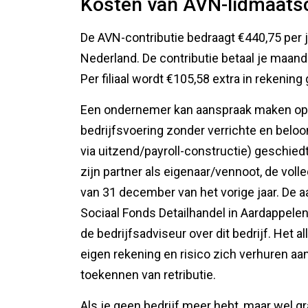
Kosten van AVN-lidmaats
De AVN-contributie bedraagt €440,75 per j
Nederland. De contributie betaal je maand
Per filiaal wordt €105,58 extra in rekening
Een ondernemer kan aanspraak maken op d
bedrijfsvoering zonder verrichte en belo
via uitzend/payroll-constructie) geschie
zijn partner als eigenaar/vennoot, de volle
van 31 december van het vorige jaar. De a
Sociaal Fonds Detailhandel in Aardappelen
de bedrijfsadviseur over dit bedrijf. Het a
eigen rekening en risico zich verhuren aa
toekennen van retributie.
Als je geen bedrijf meer hebt, maar wel gr