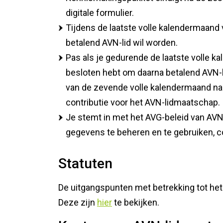
Cyber
Vakmanschap
digitale formulier.
Vers 
Tijdens de laatste volle kalendermaand 
minde
betalend AVN-lid wil worden.
Wetgeving AGF
Pas als je gedurende de laatste volle 
besloten hebt om daarna betalend AVN-li
van de zevende volle kalendermaand na o
contributie voor het AVN-lidmaatschap.
Je stemt in met het AVG-beleid van AV
gegevens te beheren en te gebruiken, 
Statuten
De uitgangspunten met betrekking tot het 
Deze zijn
hier
te bekijken.