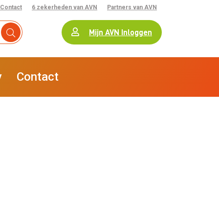
Contact
6 zekerheden van AVN
Partners van AVN
Mijn AVN Inloggen
y
Contact
iteit
Starten
Stoppen
AVN Risk
Winkelinrichting
Kooplust