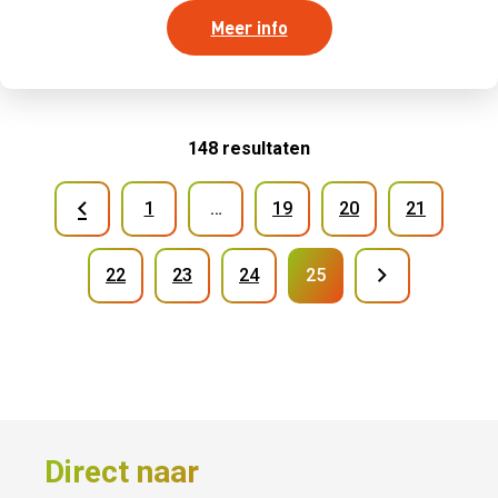
Meer info
148 resultaten
1
…
19
20
21
22
23
24
25
(huidige)
Direct naar